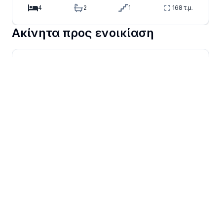
4
2
1
168
τ.μ.
Bedrooms
Bathrooms
Floors
Size
Ακίνητα προς ενοικίαση
Δείτε περισσότερα
Το πιο δημοφιλές blog
για το real estate
Διάβασε συμβουλές και tips για να κινηθείς
καλύτερα στην αγορά ακινήτων.