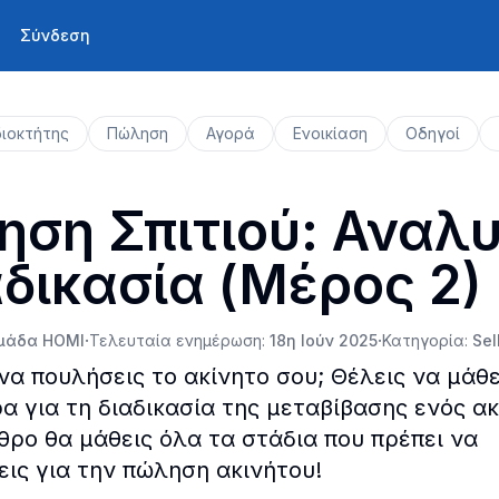
Σύνδεση
διοκτήτης
Πώληση
Αγορά
Ενοικίαση
Οδηγοί
ση Σπιτιού: Αναλυ
αδικασία (Μέρος 2)
μάδα HOMI
·
Τελευταία ενημέρωση
:
18η Ιούν 2025
·
Κατηγορία
:
Sel
να πουλήσεις το ακίνητο σου; Θέλεις να μάθε
α για τη διαδικασία της μεταβίβασης ενός ακ
θρο θα μάθεις όλα τα στάδια που πρέπει να
ις για την πώληση ακινήτου!