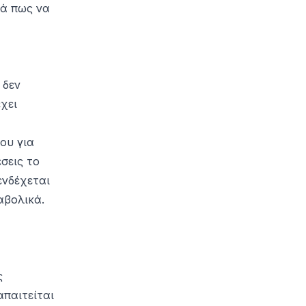
κά πως να
 δεν
έχει
ου για
έσεις το
ενδέχεται
αβολικά.
ς
παιτείται