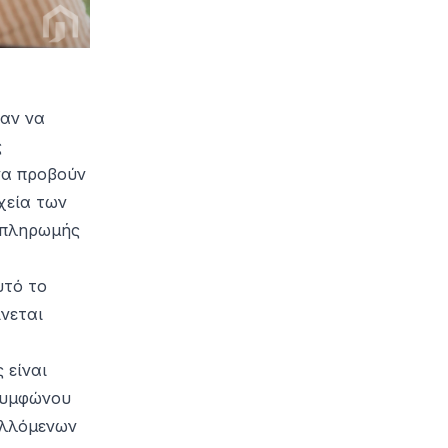
ταν
να
ς
να προβούν
χεία των
 πληρωμής
υτό το
νεται
 είναι
συμφώνου
αλλόμενων