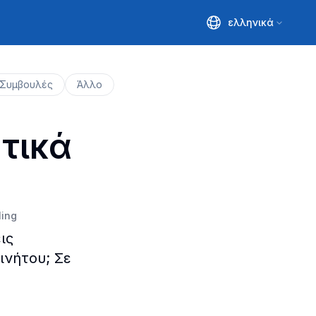
ελληνικά
Συμβουλές
Άλλο
τικά
ling
ις
ινήτου; Σε