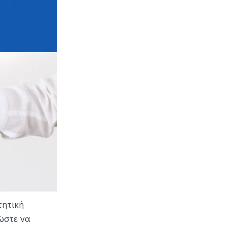
τητική
ώστε να