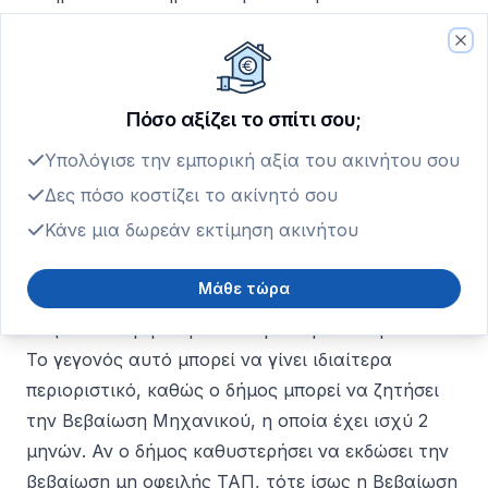
απαιτείται.
Έκδοση Ηλεκτρονικής Βεβαίωσης ΤΑΠ
Clo
Η ψηφιοποίηση της διαδικασίας, φυσικά
κατέστησε πιο εύκολη και γρήγορη την αίτηση
Πόσο αξίζει το σπίτι σου;
της βεβαίωσης ΤΑΠ. Μετά την συλλογή των
Υπολόγισε την εμπορική αξία του ακινήτου σου
εγγράφων, πρέπει να συνδεθείς και να
Δες πόσο κοστίζει το ακίνητό σου
επισυνάψεις τα απαιτούμενα δικαιολογητικά,
Κάνε μια δωρεάν εκτίμηση ακινήτου
ώστε να υποβάλλεις την αίτηση σου.
Ωστόσο, η έκδοση της βεβαίωσης μετά την
Μάθε τώρα
υποβολή μπορεί να διαρκέσει από μερικές ημέρες,
έως και ένα μήνα ή και ακόμα περισσότερο.
Το γεγονός αυτό μπορεί να γίνει ιδιαίτερα
περιοριστικό, καθώς ο δήμος μπορεί να ζητήσει
την Βεβαίωση Μηχανικού, η οποία έχει ισχύ 2
μηνών. Αν ο δήμος καθυστερήσει να εκδώσει την
βεβαίωση μη οφειλής ΤΑΠ, τότε ίσως η Βεβαίωση